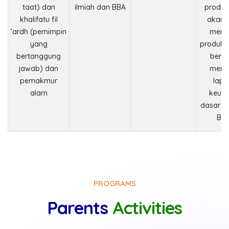
taat) dan
ilmiah dan BBA
produk
khalifatu fil
akan d
‘ardh (pemimpin
memb
yang
produk, 
bertanggung
bers
jawab) dan
memb
pemakmur
lapo
alam
keua
dasar u
Bes
PROGRAMS
Parents
Activities