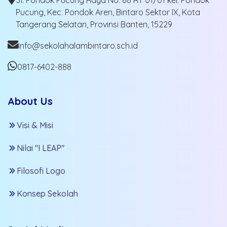
Jl. Pondok Pucung Raya No. 88 RT 01/01 kel. Pondok
Pucung, Kec. Pondok Aren, Bintaro Sektor IX, Kota
Tangerang Selatan, Provinsi Banten, 15229
info@sekolahalambintaro.sch.id
0817-6402-888
About Us
Visi & Misi
Nilai "I LEAP"
Filosofi Logo
Konsep Sekolah