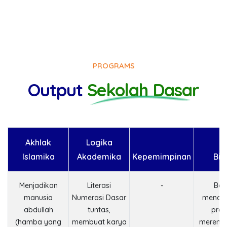
PROGRAMS
Output
Sekolah Dasar
Akhlak
Logika
Islamika
Akademika
Kepemimpinan
Bis
Menjadikan
Literasi
-
Ber
manusia
Numerasi Dasar
menaw
abdullah
tuntas,
prod
(hamba yang
membuat karya
merenc