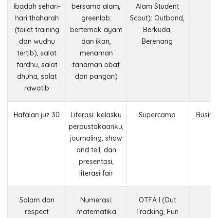
ibadah sehari-
bersama alam,
Alam Student
hari thaharah
greenlab:
Scout): Outbond,
(toilet training
berternak ayam
Berkuda,
dan wudhu
dan ikan,
Berenang
tertib), salat
menaman
fardhu, salat
tanaman obat
dhuha, salat
dan pangan)
rawatib
Hafalan juz 30
Literasi: kelasku
Supercamp
Busine
perpustakaanku,
journaling, show
and tell, dan
presentasi,
literasi fair
Salam dan
Numerasi:
OTFA I (Out
respect
matematika
Tracking, Fun